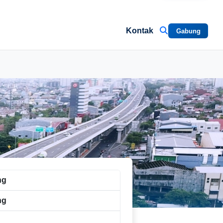
Kontak
Gabung
ng
ng