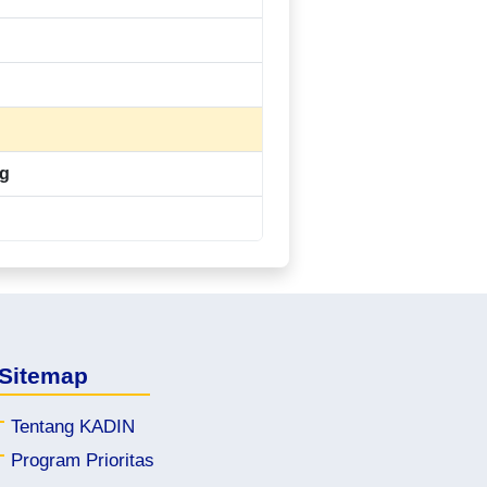
ng
Sitemap
Tentang KADIN
Program Prioritas
kadinmuarabulianjambi.org
k